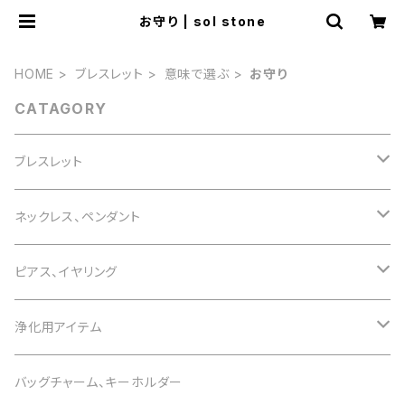
お守り | sol stone
HOME
ブレスレット
意味で選ぶ
お守り
CATAGORY
ブレスレット
誕生石で選ぶ
ネックレス、ペンダント
1月 ガーネット
色で選ぶ
誕生石で選ぶ
ピアス、イヤリング
2月 アメジスト
白 white
1月 ガーネット
意味で選ぶ
色で選ぶ
誕生石で選ぶ
浄化用アイテム
3月 アクアマリン
黒 black
2月 アメジスト
恋愛運
白 white
1月 ガーネット
意味で選ぶ
色で選ぶ
さざれ石
バッグチャーム、キーホルダー