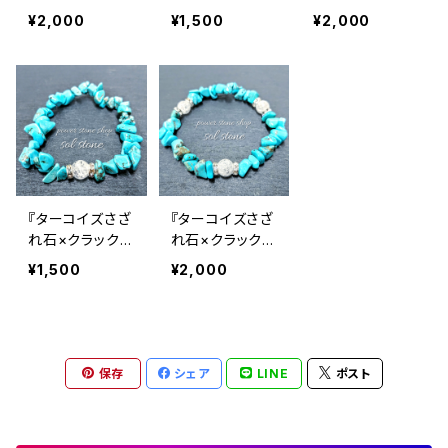
水晶３つ』天然
晶』天然石パワ
３つ』天然石パワ
¥2,000
¥1,500
¥2,000
石パワーストー
ーストーンブレ
ーストーンブレ
ンブレスレット
スレット
スレット
『ターコイズさざ
『ターコイズさざ
れ石×クラック水
れ石×クラック水
晶』天然石パワ
晶３個』天然石
¥1,500
¥2,000
ーストーンブレ
パワーストーン
スレット
ブレスレット
保存
シェア
LINE
ポスト