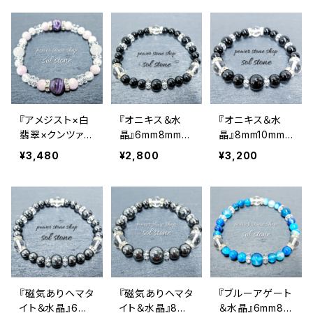
スレット
スレット
トーンブレスレッ
ト
『アメジスト×白
『オニキス＆水
『オニキス＆水
翡翠×クンツァイ
晶』6mm8mm天
晶』8mm10mm
ト×クラック水
然石パワースト
天然石パワース
¥3,480
¥2,800
¥3,200
晶』天然石パワ
ーンブレスレット
トーンブレスレッ
ーストーンブレ
ト
スレット
『磁気ありヘマタ
『磁気ありヘマタ
『ブルーアゲート
イト＆水晶』6m
イト＆水晶』8mm
＆水晶』6mm8m