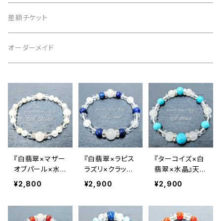
4月 水晶
茶 brown
3月 アクアマリン
仕事運
黒 black
2月 アメジスト
恋愛運
白 white
意味で選ぶ
差額チケット
5月 翡翠 アベンチュリン
緑 green
4月 水晶
金運
茶 brown
3月 アクアマリン
仕事運
黒 black
恋愛運
オーダーメイド
6月 ムーンストーン パール
青 blue
5月 翡翠 アベンチュリン
健康
緑 green
4月 水晶
金運
茶 brown
仕事運
7月 カーネリアン
紫 purple
6月 ムーンストーン パール
癒やし
青 blue
5月 翡翠 アベンチュリン
健康
緑 green
金運
8月 ペリドット サードオニキス
黄 yellow
7月 カーネリアン
目標達成
紫 purple
6月 ムーンストーン パール
癒やし
青 blue
健康
9月 ラピスラズリ
桃 pink
8月 ペリドット サードオニキス
お守り
黄 yellow
7月 カーネリアン
目標達成
紫 purple
『白翡翠×マザー
『白翡翠×ラピス
『ターコイズ×白
癒やし
オブパール×水
ラズリ×クラック
翡翠×水晶』天然
10月 ローズクォーツ タイガーアイ トルマリン オパール
晶』天然石パワ
水晶×水晶』 天
石パワーストー
赤 red
9月 ラピスラズリ
桃 pink
8月 ペリドット サードオニキス
¥2,800
¥2,900
¥2,900
お守り
黄 yellow
目標達成
ーストーンブレ
然石パワースト
ンブレスレット
スレット
ーンブレスレット
11月 シトリン トパーズ
橙 orange
10月 ローズクォーツ タイガーアイ トルマリン オパール
赤 red
9月 ラピスラズリ
桃 pink
お守り