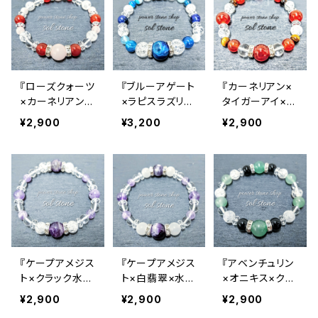
12月 ターコイズ ラピスラズリ
金 gold
11月 シトリン トパーズ
橙 orange
10月 ローズクォーツ タイガーアイ トルマリン オパール
赤 red
12月 ターコイズ ラピスラズリ
金 gold
11月 シトリン トパーズ
橙 orange
『ローズクォーツ
『ブルーアゲート
『カーネリアン×
×カーネリアン×
×ラピスラズリ×
タイガーアイ×水
12月 ターコイズ ラピスラズリ
金 gold
クラック水晶×水
クラック水晶』天
晶』天然石パワ
¥2,900
¥3,200
¥2,900
晶』 天然石パワ
然石パワースト
ーストーンブレ
ーストーンブレ
ーンブレスレット
スレット
スレット
『ケープアメジス
『ケープアメジス
『アベンチュリン
ト×クラック水晶
ト×白翡翠×水
×オニキス×クラ
×水晶』天然石パ
晶』天然石パワ
ック水晶×水晶』
¥2,900
¥2,900
¥2,900
ワーストーンブレ
ーストーンブレ
天然石パワース