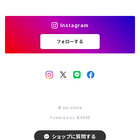
12月 ターコイズ ラピスラズリ
金 gold
11月 シトリン トパーズ
橙 orange
10月 ローズクォーツ タイガーアイ トルマリン オパール
赤 red
Instagram
12月 ターコイズ ラピスラズリ
金 gold
11月 シトリン トパーズ
橙 orange
フォローする
12月 ターコイズ ラピスラズリ
金 gold
© sol stone
Powered by
ショップに質問する