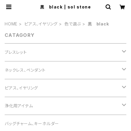
黒 black | sol stone
HOME
ピアス、イヤリング
色で選ぶ
黒 black
CATAGORY
ブレスレット
誕生石で選ぶ
ネックレス、ペンダント
1月 ガーネット
色で選ぶ
誕生石で選ぶ
ピアス、イヤリング
2月 アメジスト
白 white
1月 ガーネット
意味で選ぶ
色で選ぶ
誕生石で選ぶ
浄化用アイテム
3月 アクアマリン
黒 black
2月 アメジスト
恋愛運
白 white
1月 ガーネット
意味で選ぶ
色で選ぶ
さざれ石
バッグチャーム、キーホルダー