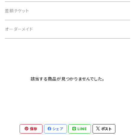
4月 水晶
茶 brown
3月 アクアマリン
仕事運
黒 black
2月 アメジスト
恋愛運
白 white
意味で選ぶ
差額チケット
5月 翡翠 アベンチュリン
緑 green
4月 水晶
金運
茶 brown
3月 アクアマリン
仕事運
黒 black
恋愛運
オーダーメイド
6月 ムーンストーン パール
青 blue
5月 翡翠 アベンチュリン
健康
緑 green
4月 水晶
金運
茶 brown
仕事運
7月 カーネリアン
紫 purple
6月 ムーンストーン パール
癒やし
青 blue
5月 翡翠 アベンチュリン
健康
緑 green
金運
8月 ペリドット サードオニキス
黄 yellow
7月 カーネリアン
目標達成
紫 purple
6月 ムーンストーン パール
癒やし
青 blue
該当する商品が見つかりませんでした。
健康
9月 ラピスラズリ
桃 pink
8月 ペリドット サードオニキス
お守り
黄 yellow
7月 カーネリアン
目標達成
紫 purple
癒やし
10月 ローズクォーツ タイガーアイ トルマリン オパール
赤 red
9月 ラピスラズリ
桃 pink
8月 ペリドット サードオニキス
お守り
黄 yellow
目標達成
11月 シトリン トパーズ
橙 orange
10月 ローズクォーツ タイガーアイ トルマリン オパール
赤 red
9月 ラピスラズリ
保存
シェア
LINE
ポスト
桃 pink
お守り