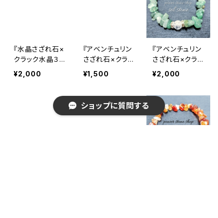
『水晶さざれ石×
『アベンチュリン
『アベンチュリン
クラック水晶３
さざれ石×クラッ
さざれ石×クラッ
つ』天然石パワ
ク水晶』天然石
ク水晶３つ』天然
¥2,000
¥1,500
¥2,000
ーストーンブレ
パワーストーン
石パワーストー
スレット
ブレスレット
ンブレスレット
ショップに質問する
『ムーンストーン
『ムーンストーン
『カーネリアンさ
キーワードから探す
さざれ石×クラッ
さざれ石×クラッ
ざれ石×クラック
ク水晶』天然石
ク水晶３つ』天然
水晶』天然石パ
¥1,500
¥2,000
¥1,500
パワーストーン
石パワーストー
ワーストーンブレ
ブレスレット
ンブレスレット
スレット