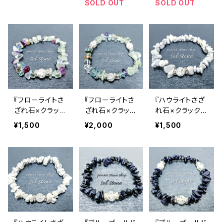
ット
ブレスレット
ンブレスレット
SOLD OUT
SOLD OUT
『フローライトさ
『フローライトさ
『ハウライトさざ
ざれ石×クラック
ざれ石×クラック
れ石×クラック水
水晶』天然石パ
水晶３つ』天然
晶』天然石パワ
¥1,500
¥2,000
¥1,500
ワーストーンブレ
石パワーストー
ーストーンブレ
スレット
ンブレスレット
スレット