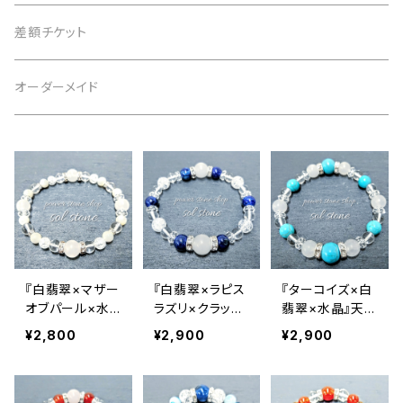
4月 水晶
茶 brown
3月 アクアマリン
仕事運
黒 black
2月 アメジスト
恋愛運
白 white
意味で選ぶ
差額チケット
5月 翡翠 アベンチュリン
緑 green
4月 水晶
金運
茶 brown
3月 アクアマリン
仕事運
黒 black
恋愛運
オーダーメイド
6月 ムーンストーン パール
青 blue
5月 翡翠 アベンチュリン
健康
緑 green
4月 水晶
金運
茶 brown
仕事運
7月 カーネリアン
紫 purple
6月 ムーンストーン パール
癒やし
青 blue
5月 翡翠 アベンチュリン
健康
緑 green
金運
8月 ペリドット サードオニキス
黄 yellow
7月 カーネリアン
目標達成
紫 purple
6月 ムーンストーン パール
癒やし
青 blue
健康
9月 ラピスラズリ
桃 pink
8月 ペリドット サードオニキス
お守り
黄 yellow
7月 カーネリアン
目標達成
紫 purple
『白翡翠×マザー
『白翡翠×ラピス
『ターコイズ×白
癒やし
オブパール×水
ラズリ×クラック
翡翠×水晶』天然
10月 ローズクォーツ タイガーアイ トルマリン オパール
晶』天然石パワ
水晶×水晶』 天
石パワーストー
赤 red
9月 ラピスラズリ
桃 pink
8月 ペリドット サードオニキス
¥2,800
¥2,900
¥2,900
お守り
黄 yellow
目標達成
ーストーンブレ
然石パワースト
ンブレスレット
スレット
ーンブレスレット
11月 シトリン トパーズ
橙 orange
10月 ローズクォーツ タイガーアイ トルマリン オパール
赤 red
9月 ラピスラズリ
桃 pink
お守り