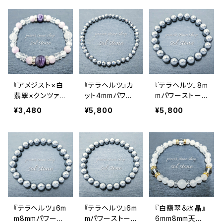
スレット
スレット
トーンブレスレッ
ト
『アメジスト×白
『テラヘルツ』カ
『テラヘルツ』8m
翡翠×クンツァイ
ット4mmパワー
mパワーストーン
ト×クラック水
ストーンブレスレ
ブレスレット
¥3,480
¥5,800
¥5,800
晶』天然石パワ
ット
ーストーンブレ
スレット
『テラヘルツ』6m
『テラヘルツ』6m
『白翡翠＆水晶』
m8mmパワース
mパワーストーン
6mm8mm天然