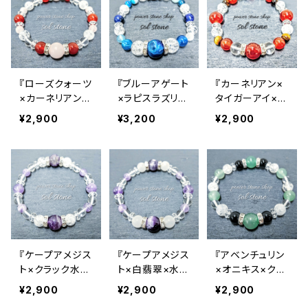
12月 ターコイズ ラピスラズリ
金 gold
11月 シトリン トパーズ
橙 orange
10月 ローズクォーツ タイガーアイ トルマリン オパール
赤 red
12月 ターコイズ ラピスラズリ
金 gold
11月 シトリン トパーズ
橙 orange
『ローズクォーツ
『ブルーアゲート
『カーネリアン×
×カーネリアン×
×ラピスラズリ×
タイガーアイ×水
12月 ターコイズ ラピスラズリ
金 gold
クラック水晶×水
クラック水晶』天
晶』天然石パワ
¥2,900
¥3,200
¥2,900
晶』 天然石パワ
然石パワースト
ーストーンブレ
ーストーンブレ
ーンブレスレット
スレット
スレット
『ケープアメジス
『ケープアメジス
『アベンチュリン
ト×クラック水晶
ト×白翡翠×水
×オニキス×クラ
×水晶』天然石パ
晶』天然石パワ
ック水晶×水晶』
¥2,900
¥2,900
¥2,900
ワーストーンブレ
ーストーンブレ
天然石パワース