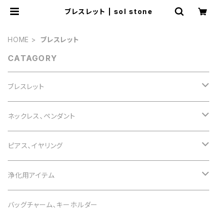
ブレスレット | sol stone
HOME
ブレスレット
CATAGORY
ブレスレット
誕生石で選ぶ
ネックレス、ペンダント
1月 ガーネット
色で選ぶ
誕生石で選ぶ
ピアス、イヤリング
2月 アメジスト
白 white
1月 ガーネット
意味で選ぶ
色で選ぶ
誕生石で選ぶ
浄化用アイテム
3月 アクアマリン
黒 black
2月 アメジスト
恋愛運
白 white
1月 ガーネット
意味で選ぶ
色で選ぶ
さざれ石
バッグチャーム、キーホルダー