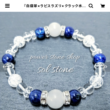
『白翡翠×ラピスラズリ×クラック水晶
×水晶』 天然石パワーストーンブレス
レット | sol stone