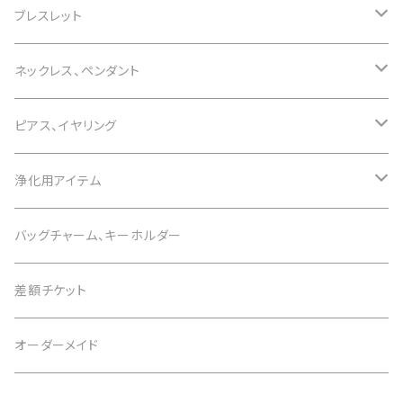
ブレスレット
誕生石で選ぶ
ネックレス、ペンダント
1月 ガーネット
色で選ぶ
誕生石で選ぶ
ピアス、イヤリング
2月 アメジスト
白 white
1月 ガーネット
意味で選ぶ
色で選ぶ
誕生石で選ぶ
浄化用アイテム
3月 アクアマリン
黒 black
2月 アメジスト
恋愛運
白 white
1月 ガーネット
意味で選ぶ
色で選ぶ
さざれ石
バッグチャーム、キーホルダー
4月 水晶
茶 brown
3月 アクアマリン
仕事運
黒 black
2月 アメジスト
恋愛運
白 white
意味で選ぶ
差額チケット
5月 翡翠 アベンチュリン
緑 green
4月 水晶
金運
茶 brown
3月 アクアマリン
仕事運
黒 black
恋愛運
オーダーメイド
6月 ムーンストーン パール
青 blue
5月 翡翠 アベンチュリン
健康
緑 green
4月 水晶
金運
茶 brown
仕事運