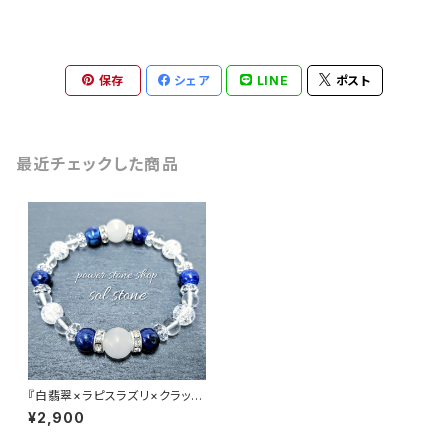
保存
シェア
LINE
ポスト
最近チェックした商品
『白翡翠×ラピスラズリ×クラック
水晶×水晶』 天然石パワースト
¥2,900
ーンブレスレット