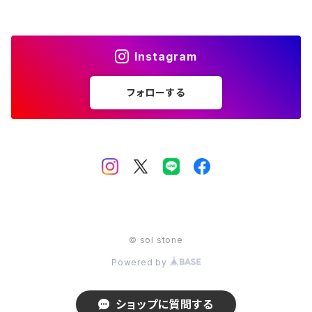
12月 ターコイズ ラピスラズリ
金 gold
11月 シトリン トパーズ
橙 orange
10月 ローズクォーツ タイガーアイ トルマリン オパール
赤 red
Instagram
12月 ターコイズ ラピスラズリ
金 gold
11月 シトリン トパーズ
橙 orange
フォローする
12月 ターコイズ ラピスラズリ
金 gold
© sol stone
Powered by
ショップに質問する