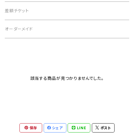
4月 水晶
茶 brown
3月 アクアマリン
仕事運
黒 black
2月 アメジスト
恋愛運
白 white
意味で選ぶ
差額チケット
5月 翡翠 アベンチュリン
緑 green
4月 水晶
金運
茶 brown
3月 アクアマリン
仕事運
黒 black
恋愛運
オーダーメイド
6月 ムーンストーン パール
青 blue
5月 翡翠 アベンチュリン
健康
緑 green
4月 水晶
金運
茶 brown
仕事運
7月 カーネリアン
紫 purple
6月 ムーンストーン パール
癒やし
青 blue
5月 翡翠 アベンチュリン
健康
緑 green
金運
8月 ペリドット サードオニキス
黄 yellow
7月 カーネリアン
目標達成
紫 purple
6月 ムーンストーン パール
癒やし
青 blue
該当する商品が見つかりませんでした。
健康
9月 ラピスラズリ
桃 pink
8月 ペリドット サードオニキス
お守り
黄 yellow
7月 カーネリアン
目標達成
紫 purple
癒やし
10月 ローズクォーツ タイガーアイ トルマリン オパール
赤 red
9月 ラピスラズリ
桃 pink
8月 ペリドット サードオニキス
お守り
黄 yellow
目標達成
11月 シトリン トパーズ
橙 orange
10月 ローズクォーツ タイガーアイ トルマリン オパール
赤 red
9月 ラピスラズリ
保存
シェア
LINE
ポスト
桃 pink
お守り