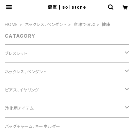
健康 | sol stone
HOME
ネックレス、ペンダント
意味で選ぶ
健康
CATAGORY
ブレスレット
誕生石で選ぶ
ネックレス、ペンダント
1月 ガーネット
色で選ぶ
誕生石で選ぶ
ピアス、イヤリング
2月 アメジスト
白 white
1月 ガーネット
意味で選ぶ
色で選ぶ
誕生石で選ぶ
浄化用アイテム
3月 アクアマリン
黒 black
2月 アメジスト
恋愛運
白 white
1月 ガーネット
意味で選ぶ
色で選ぶ
さざれ石
バッグチャーム、キーホルダー