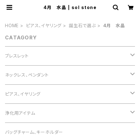
4月 水晶 | sol stone
HOME
ピアス、イヤリング
誕生石で選ぶ
4月 水晶
CATAGORY
ブレスレット
誕生石で選ぶ
ネックレス、ペンダント
1月 ガーネット
色で選ぶ
誕生石で選ぶ
ピアス、イヤリング
2月 アメジスト
白 white
1月 ガーネット
意味で選ぶ
色で選ぶ
誕生石で選ぶ
浄化用アイテム
3月 アクアマリン
黒 black
2月 アメジスト
恋愛運
白 white
1月 ガーネット
意味で選ぶ
色で選ぶ
さざれ石
バッグチャーム、キーホルダー