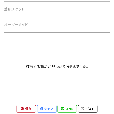
4月 水晶
茶 brown
3月 アクアマリン
仕事運
黒 black
2月 アメジスト
恋愛運
白 white
意味で選ぶ
差額チケット
5月 翡翠 アベンチュリン
緑 green
4月 水晶
金運
茶 brown
3月 アクアマリン
仕事運
黒 black
恋愛運
オーダーメイド
6月 ムーンストーン パール
青 blue
5月 翡翠 アベンチュリン
健康
緑 green
4月 水晶
金運
茶 brown
仕事運
7月 カーネリアン
紫 purple
6月 ムーンストーン パール
癒やし
青 blue
5月 翡翠 アベンチュリン
健康
緑 green
金運
8月 ペリドット サードオニキス
黄 yellow
7月 カーネリアン
目標達成
紫 purple
6月 ムーンストーン パール
癒やし
青 blue
該当する商品が見つかりませんでした。
健康
9月 ラピスラズリ
桃 pink
8月 ペリドット サードオニキス
お守り
黄 yellow
7月 カーネリアン
目標達成
紫 purple
癒やし
10月 ローズクォーツ タイガーアイ トルマリン オパール
赤 red
9月 ラピスラズリ
桃 pink
8月 ペリドット サードオニキス
お守り
黄 yellow
目標達成
11月 シトリン トパーズ
橙 orange
10月 ローズクォーツ タイガーアイ トルマリン オパール
赤 red
9月 ラピスラズリ
保存
シェア
LINE
ポスト
桃 pink
お守り