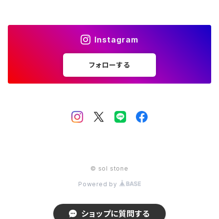
12月 ターコイズ ラピスラズリ
金 gold
11月 シトリン トパーズ
橙 orange
10月 ローズクォーツ タイガーアイ トルマリン オパール
赤 red
Instagram
12月 ターコイズ ラピスラズリ
金 gold
11月 シトリン トパーズ
橙 orange
フォローする
12月 ターコイズ ラピスラズリ
金 gold
© sol stone
Powered by
ショップに質問する