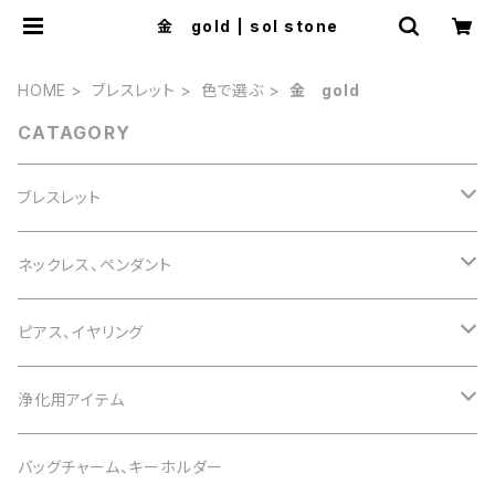
金 gold | sol stone
HOME
ブレスレット
色で選ぶ
金 gold
CATAGORY
ブレスレット
誕生石で選ぶ
ネックレス、ペンダント
1月 ガーネット
色で選ぶ
誕生石で選ぶ
ピアス、イヤリング
2月 アメジスト
白 white
1月 ガーネット
意味で選ぶ
色で選ぶ
誕生石で選ぶ
浄化用アイテム
3月 アクアマリン
黒 black
2月 アメジスト
恋愛運
白 white
1月 ガーネット
意味で選ぶ
色で選ぶ
さざれ石
バッグチャーム、キーホルダー