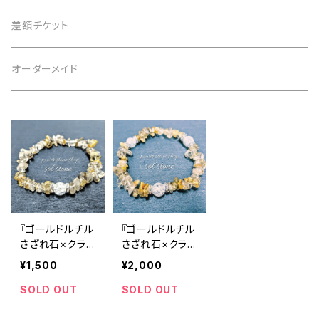
4月 水晶
茶 brown
3月 アクアマリン
仕事運
黒 black
2月 アメジスト
恋愛運
白 white
意味で選ぶ
差額チケット
5月 翡翠 アベンチュリン
緑 green
4月 水晶
金運
茶 brown
3月 アクアマリン
仕事運
黒 black
恋愛運
オーダーメイド
6月 ムーンストーン パール
青 blue
5月 翡翠 アベンチュリン
健康
緑 green
4月 水晶
金運
茶 brown
仕事運
7月 カーネリアン
紫 purple
6月 ムーンストーン パール
癒やし
青 blue
5月 翡翠 アベンチュリン
健康
緑 green
金運
8月 ペリドット サードオニキス
黄 yellow
7月 カーネリアン
目標達成
紫 purple
6月 ムーンストーン パール
癒やし
青 blue
健康
9月 ラピスラズリ
桃 pink
8月 ペリドット サードオニキス
お守り
黄 yellow
7月 カーネリアン
目標達成
紫 purple
『ゴールドルチル
『ゴールドルチル
癒やし
さざれ石×クラッ
さざれ石×クラッ
10月 ローズクォーツ タイガーアイ トルマリン オパール
ク水晶』天然石
ク水晶３つ』天然
赤 red
9月 ラピスラズリ
桃 pink
8月 ペリドット サードオニキス
¥1,500
¥2,000
お守り
黄 yellow
目標達成
パワーストーン
石パワーストー
ブレスレット
ンブレスレット
SOLD OUT
SOLD OUT
11月 シトリン トパーズ
橙 orange
10月 ローズクォーツ タイガーアイ トルマリン オパール
赤 red
9月 ラピスラズリ
桃 pink
お守り