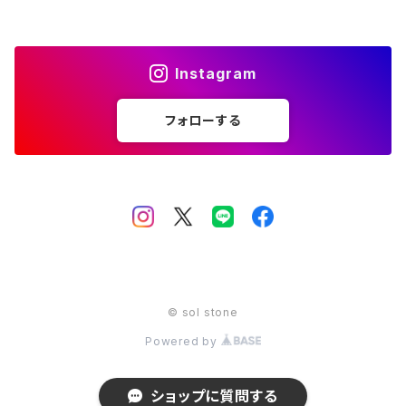
12月 ターコイズ ラピスラズリ
金 gold
11月 シトリン トパーズ
橙 orange
10月 ローズクォーツ タイガーアイ トルマリン オパール
赤 red
Instagram
12月 ターコイズ ラピスラズリ
金 gold
11月 シトリン トパーズ
橙 orange
フォローする
12月 ターコイズ ラピスラズリ
金 gold
© sol stone
Powered by
ショップに質問する