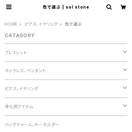
色で選ぶ | sol stone
HOME
ピアス、イヤリング
色で選ぶ
CATAGORY
ブレスレット
誕生石で選ぶ
ネックレス、ペンダント
1月 ガーネット
色で選ぶ
誕生石で選ぶ
ピアス、イヤリング
2月 アメジスト
白 white
1月 ガーネット
意味で選ぶ
色で選ぶ
誕生石で選ぶ
浄化用アイテム
3月 アクアマリン
黒 black
2月 アメジスト
恋愛運
白 white
1月 ガーネット
意味で選ぶ
色で選ぶ
さざれ石
バッグチャーム、キーホルダー