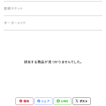
4月 水晶
茶 brown
3月 アクアマリン
仕事運
黒 black
2月 アメジスト
恋愛運
白 white
意味で選ぶ
差額チケット
5月 翡翠 アベンチュリン
緑 green
4月 水晶
金運
茶 brown
3月 アクアマリン
仕事運
黒 black
恋愛運
オーダーメイド
6月 ムーンストーン パール
青 blue
5月 翡翠 アベンチュリン
健康
緑 green
4月 水晶
金運
茶 brown
仕事運
7月 カーネリアン
紫 purple
6月 ムーンストーン パール
癒やし
青 blue
5月 翡翠 アベンチュリン
健康
緑 green
金運
8月 ペリドット サードオニキス
黄 yellow
7月 カーネリアン
目標達成
紫 purple
6月 ムーンストーン パール
癒やし
青 blue
該当する商品が見つかりませんでした。
健康
9月 ラピスラズリ
桃 pink
8月 ペリドット サードオニキス
お守り
黄 yellow
7月 カーネリアン
目標達成
紫 purple
癒やし
10月 ローズクォーツ タイガーアイ トルマリン オパール
赤 red
9月 ラピスラズリ
桃 pink
8月 ペリドット サードオニキス
お守り
黄 yellow
目標達成
11月 シトリン トパーズ
橙 orange
10月 ローズクォーツ タイガーアイ トルマリン オパール
赤 red
9月 ラピスラズリ
保存
シェア
LINE
ポスト
桃 pink
お守り