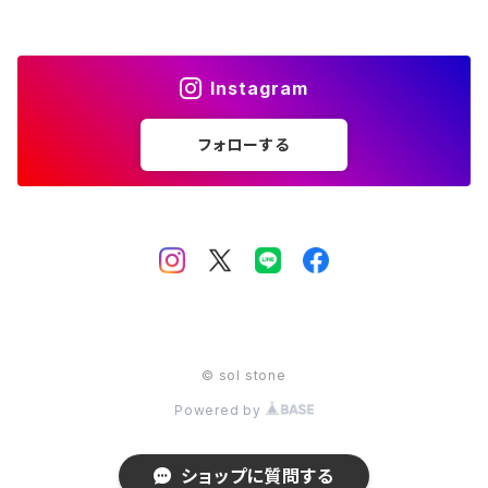
12月 ターコイズ ラピスラズリ
金 gold
11月 シトリン トパーズ
橙 orange
10月 ローズクォーツ タイガーアイ トルマリン オパール
赤 red
Instagram
12月 ターコイズ ラピスラズリ
金 gold
11月 シトリン トパーズ
橙 orange
フォローする
12月 ターコイズ ラピスラズリ
金 gold
© sol stone
Powered by
ショップに質問する