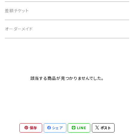
4月 水晶
茶 brown
3月 アクアマリン
仕事運
黒 black
2月 アメジスト
恋愛運
白 white
意味で選ぶ
差額チケット
5月 翡翠 アベンチュリン
緑 green
4月 水晶
金運
茶 brown
3月 アクアマリン
仕事運
黒 black
恋愛運
オーダーメイド
6月 ムーンストーン パール
青 blue
5月 翡翠 アベンチュリン
健康
緑 green
4月 水晶
金運
茶 brown
仕事運
7月 カーネリアン
紫 purple
6月 ムーンストーン パール
癒やし
青 blue
5月 翡翠 アベンチュリン
健康
緑 green
金運
8月 ペリドット サードオニキス
黄 yellow
7月 カーネリアン
目標達成
紫 purple
6月 ムーンストーン パール
癒やし
青 blue
該当する商品が見つかりませんでした。
健康
9月 ラピスラズリ
桃 pink
8月 ペリドット サードオニキス
お守り
黄 yellow
7月 カーネリアン
目標達成
紫 purple
癒やし
10月 ローズクォーツ タイガーアイ トルマリン オパール
赤 red
9月 ラピスラズリ
桃 pink
8月 ペリドット サードオニキス
お守り
黄 yellow
目標達成
11月 シトリン トパーズ
橙 orange
10月 ローズクォーツ タイガーアイ トルマリン オパール
赤 red
9月 ラピスラズリ
保存
シェア
LINE
ポスト
桃 pink
お守り