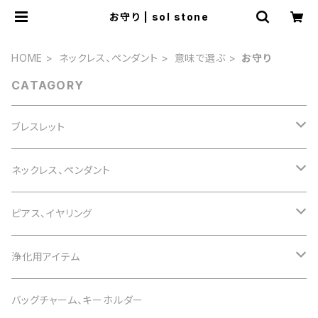
お守り | sol stone
HOME
ネックレス、ペンダント
意味で選ぶ
お守り
CATAGORY
ブレスレット
誕生石で選ぶ
ネックレス、ペンダント
1月 ガーネット
色で選ぶ
誕生石で選ぶ
ピアス、イヤリング
2月 アメジスト
白 white
1月 ガーネット
意味で選ぶ
色で選ぶ
誕生石で選ぶ
浄化用アイテム
3月 アクアマリン
黒 black
2月 アメジスト
恋愛運
白 white
1月 ガーネット
意味で選ぶ
色で選ぶ
さざれ石
バッグチャーム、キーホルダー