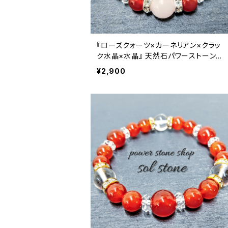
11月 シトリン トパーズ
橙 orange
10月 ローズクォーツ タイガーアイ トルマリ
赤 red
9月 ラピスラズリ
桃 pink
お守り
12月 ターコイズ ラピスラズリ
『ローズクォーツ×カーネリアン×クラッ
金 gold
11月 シトリン トパーズ
橙 orange
10月 ローズクォーツ タイガーアイ トルマリ
赤 red
ク水晶×水晶』 天然石パワーストーンブ
レスレット
¥2,900
12月 ターコイズ ラピスラズリ
金 gold
11月 シトリン トパーズ
橙 orange
12月 ターコイズ ラピスラズリ
金 gold