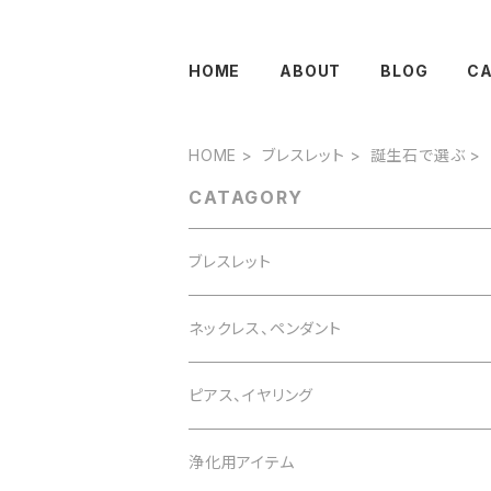
HOME
ABOUT
BLOG
C
HOME
ブレスレット
誕生石で選ぶ
CATAGORY
ブレスレット
誕生石で選ぶ
ネックレス、ペンダント
1月 ガーネット
色で選ぶ
誕生石で選ぶ
ピアス、イヤリング
2月 アメジスト
白 white
1月 ガーネット
意味で選ぶ
色で選ぶ
誕生石で選ぶ
浄化用アイテム