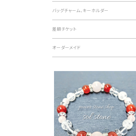
3月 アクアマリン
黒 black
2月 アメジスト
恋愛運
白 white
1月 ガーネット
意味で選ぶ
色で選ぶ
さざれ石
バッグチャーム、キーホルダー
4月 水晶
茶 brown
3月 アクアマリン
仕事運
黒 black
2月 アメジスト
恋愛運
白 white
意味で選ぶ
差額チケット
5月 翡翠 アベンチュリン
緑 green
4月 水晶
金運
茶 brown
3月 アクアマリン
仕事運
黒 black
恋愛運
オーダーメイド
6月 ムーンストーン パール
青 blue
5月 翡翠 アベンチュリン
健康
緑 green
4月 水晶
金運
茶 brown
仕事運
7月 カーネリアン
紫 purple
6月 ムーンストーン パール
癒やし
青 blue
5月 翡翠 アベンチュリン
健康
緑 green
金運
8月 ペリドット サードオニキス
黄 yellow
7月 カーネリアン
目標達成
紫 purple
6月 ムーンストーン パール
癒やし
青 blue
健康
9月 ラピスラズリ
桃 pink
8月 ペリドット サードオニキス
お守り
黄 yellow
7月 カーネリアン
目標達成
紫 purple
癒やし
10月 ローズクォーツ タイガーアイ トルマリ
赤 red
9月 ラピスラズリ
桃 pink
8月 ペリドット サードオニキス
お守り
黄 yellow
目標達成