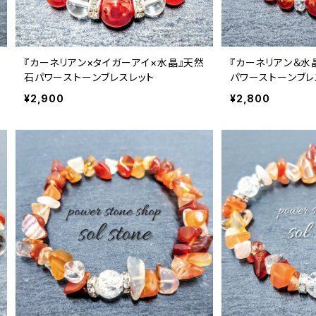
ン オパール
『カーネリアン×タイガーアイ×水晶』天然
『カーネリアン＆水
ン オパール
石パワーストーンブレスレット
パワーストーンブレ
¥2,900
¥2,800