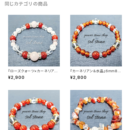
同じカテゴリの商品
『ローズクォーツ×カーネリアン
『カーネリアン＆水晶』6mm8m
×クラック水晶×水晶』 天然石パ
m天然石パワーストーンブレス
¥2,900
¥2,800
ワーストーンブレスレット
レット