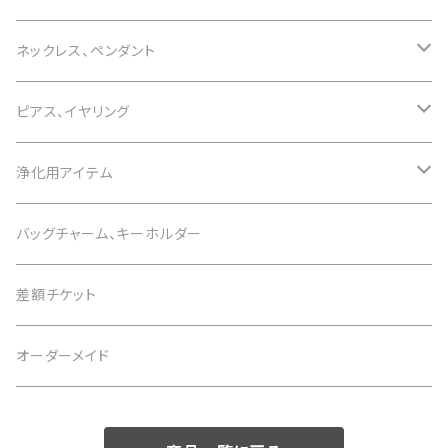
誕生石で選ぶ
ネックレス、ペンダント
1月 ガーネット
色で選ぶ
誕生石で選ぶ
ピアス、イヤリング
2月 アメジスト
白 white
1月 ガーネット
意味で選ぶ
色で選ぶ
誕生石で選ぶ
浄化用アイテム
3月 アクアマリン
黒 black
2月 アメジスト
恋愛運
白 white
1月 ガーネット
意味で選ぶ
色で選ぶ
さざれ石
バッグチャーム、キーホルダー
4月 水晶
茶 brown
3月 アクアマリン
仕事運
黒 black
2月 アメジスト
恋愛運
白 white
意味で選ぶ
差額チケット
5月 翡翠 アベンチュリン
緑 green
4月 水晶
金運
茶 brown
3月 アクアマリン
仕事運
黒 black
恋愛運
オーダーメイド
6月 ムーンストーン パール
青 blue
5月 翡翠 アベンチュリン
健康
緑 green
4月 水晶
金運
茶 brown
仕事運