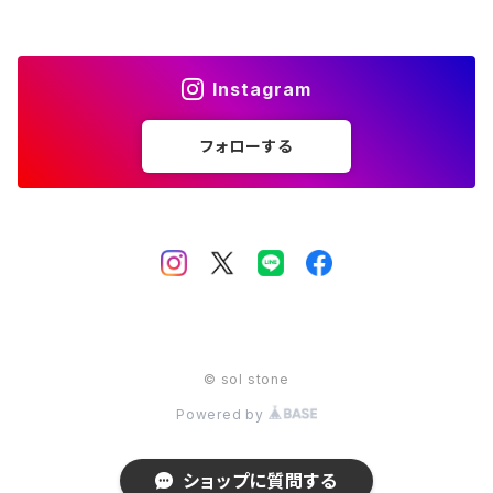
12月 ターコイズ ラピスラズリ
金 gold
11月 シトリン トパーズ
橙 orange
10月 ローズクォーツ タイガーアイ トルマリン オパール
赤 red
Instagram
12月 ターコイズ ラピスラズリ
金 gold
11月 シトリン トパーズ
橙 orange
フォローする
12月 ターコイズ ラピスラズリ
金 gold
© sol stone
Powered by
ショップに質問する