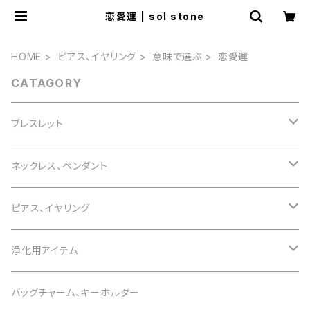
恋愛運 | sol stone
HOME
ピアス、イヤリング
意味で選ぶ
恋愛運
CATAGORY
ブレスレット
誕生石で選ぶ
ネックレス、ペンダント
1月 ガーネット
色で選ぶ
誕生石で選ぶ
ピアス、イヤリング
2月 アメジスト
白 white
1月 ガーネット
意味で選ぶ
色で選ぶ
誕生石で選ぶ
浄化用アイテム
3月 アクアマリン
黒 black
2月 アメジスト
恋愛運
白 white
1月 ガーネット
意味で選ぶ
色で選ぶ
さざれ石
バッグチャーム、キーホルダー