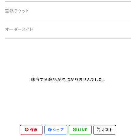
4月 水晶
茶 brown
3月 アクアマリン
仕事運
黒 black
2月 アメジスト
恋愛運
白 white
意味で選ぶ
差額チケット
5月 翡翠 アベンチュリン
緑 green
4月 水晶
金運
茶 brown
3月 アクアマリン
仕事運
黒 black
恋愛運
オーダーメイド
6月 ムーンストーン パール
青 blue
5月 翡翠 アベンチュリン
健康
緑 green
4月 水晶
金運
茶 brown
仕事運
7月 カーネリアン
紫 purple
6月 ムーンストーン パール
癒やし
青 blue
5月 翡翠 アベンチュリン
健康
緑 green
金運
8月 ペリドット サードオニキス
黄 yellow
7月 カーネリアン
目標達成
紫 purple
6月 ムーンストーン パール
癒やし
青 blue
該当する商品が見つかりませんでした。
健康
9月 ラピスラズリ
桃 pink
8月 ペリドット サードオニキス
お守り
黄 yellow
7月 カーネリアン
目標達成
紫 purple
癒やし
10月 ローズクォーツ タイガーアイ トルマリン オパール
赤 red
9月 ラピスラズリ
桃 pink
8月 ペリドット サードオニキス
お守り
黄 yellow
目標達成
11月 シトリン トパーズ
橙 orange
10月 ローズクォーツ タイガーアイ トルマリン オパール
赤 red
9月 ラピスラズリ
保存
シェア
LINE
ポスト
桃 pink
お守り