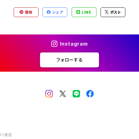
ン オパール
保存
シェア
LINE
ポスト
ン オパール
Instagram
フォローする
づく表記