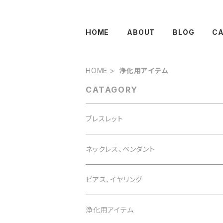
HOME
ABOUT
BLOG
C
HOME
浄化用アイテム
CATAGORY
ブレスレット
誕生石で選ぶ
ネックレス、ペンダント
1月 ガーネット
色で選ぶ
誕生石で選ぶ
ピアス、イヤリング
2月 アメジスト
白 white
1月 ガーネット
意味で選ぶ
色で選ぶ
誕生石で選ぶ
浄化用アイテム