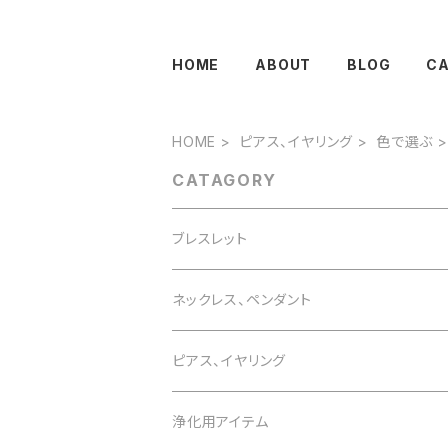
HOME
ABOUT
BLOG
C
HOME
ピアス、イヤリング
色で選ぶ
CATAGORY
ブレスレット
誕生石で選ぶ
ネックレス、ペンダント
1月 ガーネット
色で選ぶ
誕生石で選ぶ
ピアス、イヤリング
2月 アメジスト
白 white
1月 ガーネット
意味で選ぶ
色で選ぶ
誕生石で選ぶ
浄化用アイテム