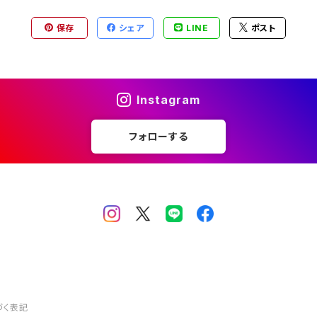
ン オパール
保存
シェア
LINE
ポスト
ン オパール
Instagram
フォローする
づく表記