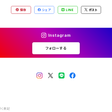
ン オパール
保存
シェア
LINE
ポスト
ン オパール
Instagram
フォローする
づく表記