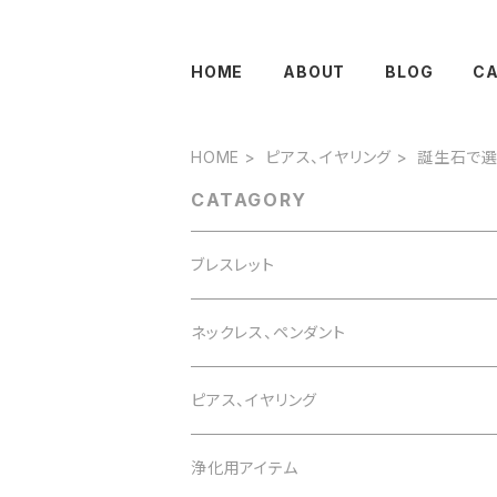
HOME
ABOUT
BLOG
C
HOME
ピアス、イヤリング
誕生石で
CATAGORY
ブレスレット
誕生石で選ぶ
ネックレス、ペンダント
1月 ガーネット
色で選ぶ
誕生石で選ぶ
ピアス、イヤリング
2月 アメジスト
白 white
1月 ガーネット
意味で選ぶ
色で選ぶ
誕生石で選ぶ
浄化用アイテム