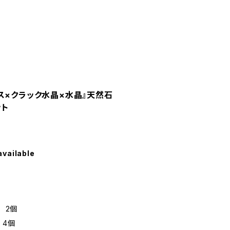
ス×クラック水晶×水晶』天然石
ット
available
 2個
 4個