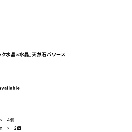
ック水晶×水晶』天然石パワース
available
 × 4個
m × 2個