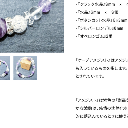
・『クラック水晶』8mm × 
・『水晶』6mm × 8個
・『ボタンカット水晶』6×3m
・『シルバーロンデル』8mm 
・『オペロンゴム』2重
『ケープアメジスト』はアメ
も入っているものを指します
とされています。
『アメジスト』は紫色の『崇高
かな波動は、感情の沈静化を
的に落込んでいるときに使うと