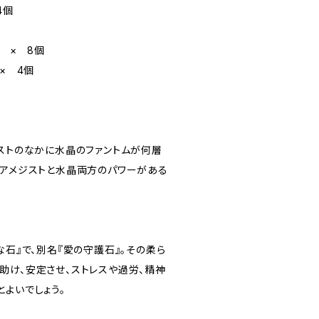
4個
m × 8個
× 4個
ジストのなかに水晶のファントムが何層
。アメジストと水晶両方のパワーがある
な石』で、別名『愛の守護石』。その柔ら
助け、安定させ、ストレスや過労、精神
よいでしょう。