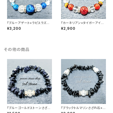
『ブルーアゲート×ラピスラズリ×
『カーネリアン×タイガーアイ×
クラック水晶』天然石パワースト
水晶』天然石パワーストーンブレ
¥3,200
¥2,900
ーンブレスレット
スレット
その他の商品
『ブルーゴールドストーンさざれ
『ブラックトルマリンさざれ石×ク
石×クラック水晶』天然石パワー
ラック水晶３つ』天然石パワース