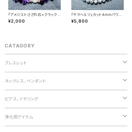
『アメジストさざれ石×クラック
『テラヘルツ』カット4mmパワー
水晶３つ』天然石パワーストーン
ストーンブレスレット
¥2,000
¥5,800
ブレスレット
CATAGORY
ブレスレット
誕生石で選ぶ
ネックレス、ペンダント
1月 ガーネット
色で選ぶ
誕生石で選ぶ
ピアス、イヤリング
2月 アメジスト
白 white
1月 ガーネット
意味で選ぶ
色で選ぶ
誕生石で選ぶ
浄化用アイテム
3月 アクアマリン