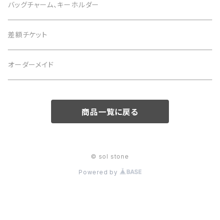
黒 black
2月 アメジスト
恋愛運
白 white
1月 ガーネット
意味で選ぶ
色で選ぶ
さざれ石
バッグチャーム、キーホルダー
4月 水晶
茶 brown
3月 アクアマリン
仕事運
黒 black
2月 アメジスト
恋愛運
白 white
意味で選ぶ
差額チケット
5月 翡翠 アベンチュリン
緑 green
4月 水晶
金運
茶 brown
3月 アクアマリン
仕事運
黒 black
恋愛運
オーダーメイド
6月 ムーンストーン パール
青 blue
5月 翡翠 アベンチュリン
健康
緑 green
4月 水晶
金運
茶 brown
仕事運
7月 カーネリアン
商品一覧に戻る
紫 purple
6月 ムーンストーン パール
癒やし
青 blue
5月 翡翠 アベンチュリン
健康
緑 green
金運
8月 ペリドット サードオニキス
黄 yellow
7月 カーネリアン
目標達成
紫 purple
6月 ムーンストーン パール
癒やし
青 blue
健康
© sol stone
9月 ラピスラズリ
桃 pink
8月 ペリドット サードオニキス
お守り
黄 yellow
7月 カーネリアン
Powered by
目標達成
紫 purple
癒やし
10月 ローズクォーツ タイガーアイ トルマリン オパール
赤 red
9月 ラピスラズリ
桃 pink
8月 ペリドット サードオニキス
お守り
黄 yellow
目標達成