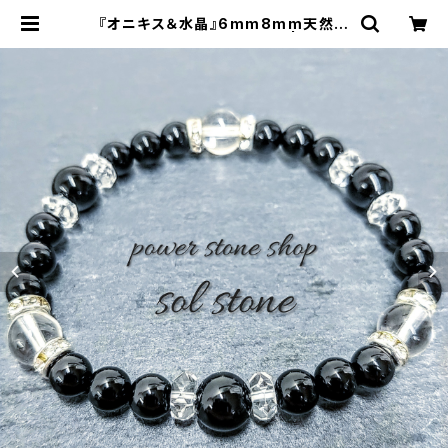
『オニキス＆水晶』6mm8mm天然石
パワーストーンブレスレット | sol st
one