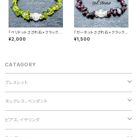
『ペリドットさざれ石×クラック水
『ガーネットさざれ石×クラック
晶３つ』天然石パワーストーンブ
水晶』天然石パワーストーンブレ
¥2,000
¥1,500
レスレット
スレット
CATAGORY
ブレスレット
誕生石で選ぶ
ネックレス、ペンダント
1月 ガーネット
色で選ぶ
誕生石で選ぶ
ピアス、イヤリング
2月 アメジスト