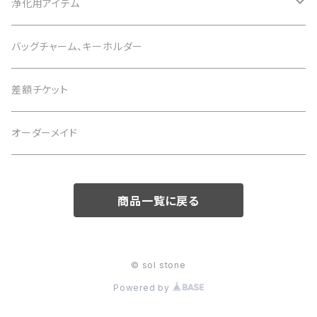
白 white
1月 ガーネット
意味で選ぶ
色で選ぶ
誕生石で選ぶ
浄化用アイテム
3月 アクアマリン
黒 black
2月 アメジスト
恋愛運
白 white
1月 ガーネット
意味で選ぶ
色で選ぶ
さざれ石
バッグチャーム、キーホルダー
4月 水晶
茶 brown
3月 アクアマリン
仕事運
黒 black
2月 アメジスト
恋愛運
白 white
意味で選ぶ
差額チケット
5月 翡翠 アベンチュリン
緑 green
4月 水晶
金運
茶 brown
3月 アクアマリン
仕事運
黒 black
恋愛運
オーダーメイド
6月 ムーンストーン パール
青 blue
5月 翡翠 アベンチュリン
健康
緑 green
4月 水晶
金運
茶 brown
仕事運
7月 カーネリアン
商品一覧に戻る
紫 purple
6月 ムーンストーン パール
癒やし
青 blue
5月 翡翠 アベンチュリン
健康
緑 green
金運
8月 ペリドット サードオニキス
黄 yellow
7月 カーネリアン
目標達成
紫 purple
6月 ムーンストーン パール
癒やし
青 blue
健康
© sol stone
9月 ラピスラズリ
桃 pink
8月 ペリドット サードオニキス
お守り
黄 yellow
7月 カーネリアン
Powered by
目標達成
紫 purple
癒やし