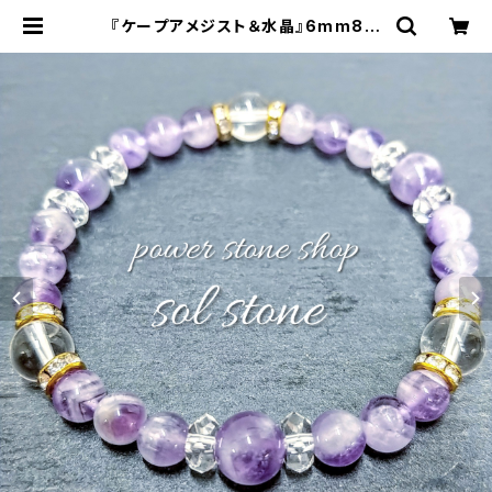
『ケープアメジスト＆水晶』6mm8m
m天然石パワーストーンブレスレット
| sol stone