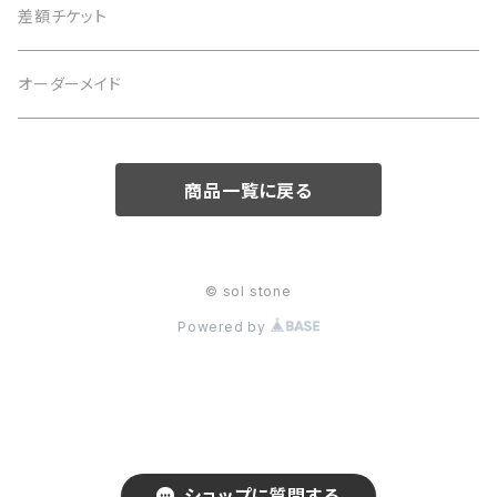
茶 brown
3月 アクアマリン
仕事運
黒 black
2月 アメジスト
恋愛運
白 white
意味で選ぶ
差額チケット
5月 翡翠 アベンチュリン
緑 green
4月 水晶
金運
茶 brown
3月 アクアマリン
仕事運
黒 black
恋愛運
オーダーメイド
6月 ムーンストーン パール
青 blue
5月 翡翠 アベンチュリン
健康
緑 green
4月 水晶
金運
茶 brown
仕事運
7月 カーネリアン
商品一覧に戻る
紫 purple
6月 ムーンストーン パール
癒やし
青 blue
5月 翡翠 アベンチュリン
健康
緑 green
金運
8月 ペリドット サードオニキス
黄 yellow
7月 カーネリアン
目標達成
紫 purple
6月 ムーンストーン パール
癒やし
青 blue
健康
© sol stone
9月 ラピスラズリ
桃 pink
8月 ペリドット サードオニキス
お守り
黄 yellow
7月 カーネリアン
Powered by
目標達成
紫 purple
癒やし
10月 ローズクォーツ タイガーアイ トルマリン オパール
赤 red
9月 ラピスラズリ
桃 pink
8月 ペリドット サードオニキス
お守り
黄 yellow
目標達成
11月 シトリン トパーズ
橙 orange
10月 ローズクォーツ タイガーアイ トルマリン オパール
赤 red
9月 ラピスラズリ
桃 pink
お守り
ショップに質問する