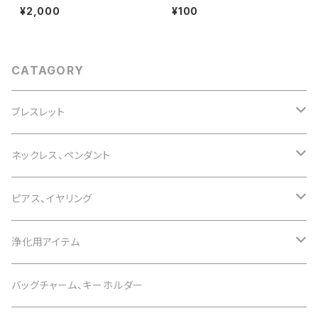
水晶３つ』天然石パワーストーン
¥2,000
¥100
ブレスレット
CATAGORY
ブレスレット
誕生石で選ぶ
ネックレス、ペンダント
1月 ガーネット
色で選ぶ
誕生石で選ぶ
ピアス、イヤリング
2月 アメジスト
白 white
1月 ガーネット
意味で選ぶ
色で選ぶ
誕生石で選ぶ
浄化用アイテム
3月 アクアマリン
黒 black
2月 アメジスト
恋愛運
白 white
1月 ガーネット
意味で選ぶ
色で選ぶ
さざれ石
バッグチャーム、キーホルダー
4月 水晶