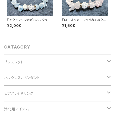
『アクアマリンさざれ石×クラッ
『ローズクォーツさざれ石×クラ
ク水晶３つ』天然石パワーストー
ック水晶』天然石パワーストーン
¥2,000
¥1,500
ンブレスレット
ブレスレット
CATAGORY
ブレスレット
誕生石で選ぶ
ネックレス、ペンダント
1月 ガーネット
色で選ぶ
誕生石で選ぶ
ピアス、イヤリング
2月 アメジスト
白 white
1月 ガーネット
意味で選ぶ
色で選ぶ
誕生石で選ぶ
浄化用アイテム