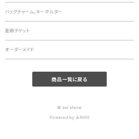
3月 アクアマリン
黒 black
2月 アメジスト
恋愛運
白 white
1月 ガーネット
意味で選ぶ
色で選ぶ
さざれ石
バッグチャーム、キーホルダー
4月 水晶
茶 brown
3月 アクアマリン
仕事運
黒 black
2月 アメジスト
恋愛運
白 white
意味で選ぶ
差額チケット
5月 翡翠 アベンチュリン
緑 green
4月 水晶
金運
茶 brown
3月 アクアマリン
仕事運
黒 black
恋愛運
オーダーメイド
6月 ムーンストーン パール
青 blue
5月 翡翠 アベンチュリン
健康
緑 green
4月 水晶
金運
茶 brown
仕事運
7月 カーネリアン
商品一覧に戻る
紫 purple
6月 ムーンストーン パール
癒やし
青 blue
5月 翡翠 アベンチュリン
健康
緑 green
金運
8月 ペリドット サードオニキス
黄 yellow
7月 カーネリアン
目標達成
紫 purple
6月 ムーンストーン パール
癒やし
青 blue
健康
© sol stone
9月 ラピスラズリ
桃 pink
8月 ペリドット サードオニキス
お守り
黄 yellow
7月 カーネリアン
Powered by
目標達成
紫 purple
癒やし
10月 ローズクォーツ タイガーアイ トルマリン オパール
赤 red
9月 ラピスラズリ
桃 pink
8月 ペリドット サードオニキス
お守り
黄 yellow
目標達成