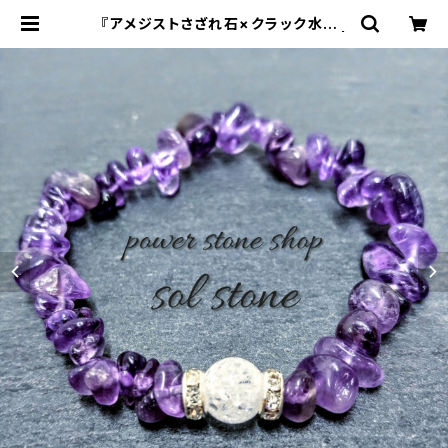
『アメジストさざれ石×クラック水晶』
天然石パワーストーンブレスレット |
sol stone